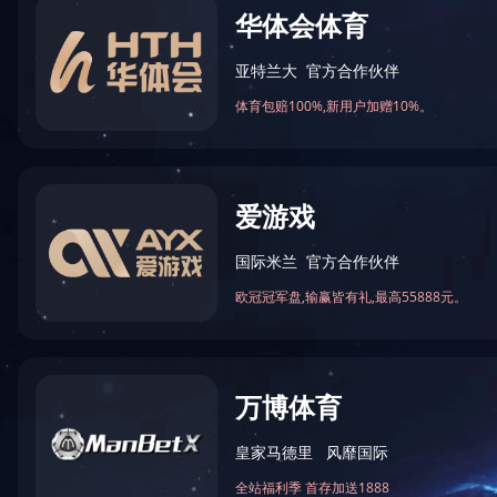
公司公告
热烈祝贺我公司董事长兼总经理周红梅女士荣获“如皋市劳动模范”称号
热烈祝贺我公司272省道徐州至沛县段路面工程XPPX-LM2标项目部成
热烈祝贺我公司机械操作手谢海军荣获“南通市五一劳动奖章”
热烈祝贺我公司副总经理杨文彬同志荣获“江苏省优秀工会积极分子”称
关联企业
友情链接
爱游戏体育-爱游戏官方网站
more
爱游戏体育-爱游戏官方网站