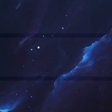
！
功创建“省级平安示范工地”
号！