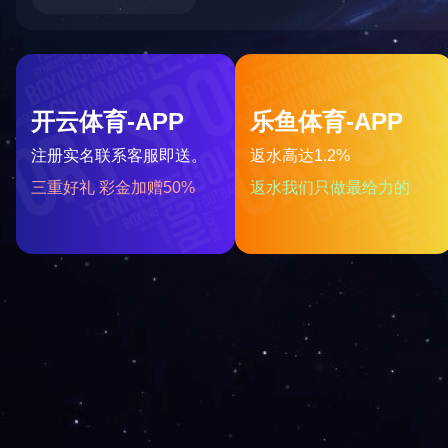
地址：江苏省如皋市磨头镇新联村19组
传真：
0513-87300870
邮编：
226500
公司邮箱：
J
sroysun@163.com
董事长信箱：
J
slxjtgc@163.com
人才招聘:
516496963@qq
.com
核心理念
版权所有：爱游戏体育-爱游戏官方网站 -1