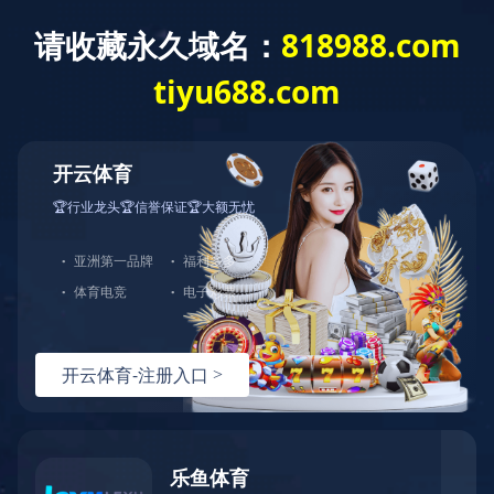
爱游戏体育
2026-08-07 14:37:38
星期五
首 页
关于我们
走进路翔
董事长致辞
组织架构
企业荣誉
爱游戏体育
核心理念
基本理念
员工行为文化
企业荣辱
观
关联企业
成果展示
产品中心
爱游戏体育-爱游戏官方网站
市政工程
养护工
程
设备租赁
道桥检测
预拌混凝土
爱游戏体育
人才招聘
爱游戏体育-爱游戏官方网站