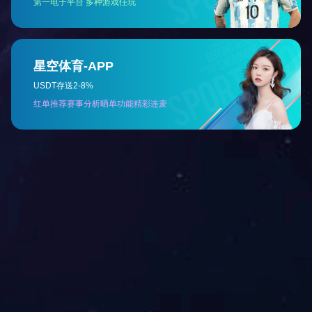
灌缝工程
路面挖补工程
板块修补