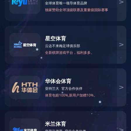
公司公告
热烈祝贺我公司董事长兼总经理周红梅女士荣获“如皋市劳动模范”称
号！
热烈祝贺我公司272省道徐州至沛县段路面工程XPPX-LM2标项目部成
功创建“省级平安示范工地”
热烈祝贺我公司机械操作手谢海军荣获“南通市五一劳动奖章”
热烈祝贺我公司副总经理杨文彬同志荣获“江苏省优秀工会积极分
子”称号！
关联企业
友情链接