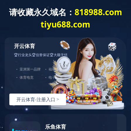
爱游戏体育
2026-08-07 06:15:18
星期五
首 页
关于我们
走进路翔
董事长致辞
组织架构
企业荣誉
爱游戏体育
核心理念
基本理念
员工行为文化
企业荣辱
观
关联企业
成果展示
产品中心
爱游戏体育-爱游戏官方网站
市政工程
养护工
程
设备租赁
道桥检测
预拌混凝土
爱游戏体育
人才招聘
爱游戏体育-爱游戏官方网站