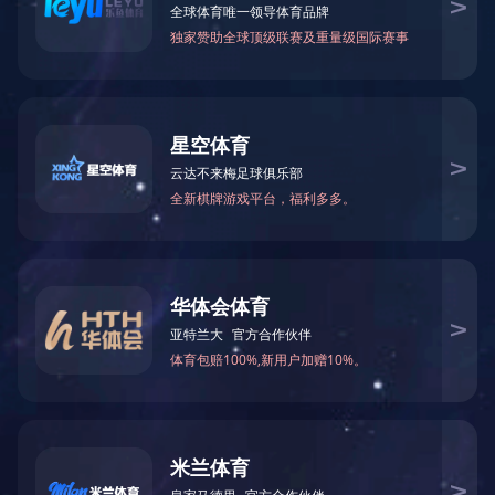
公司公告
热烈祝贺我公司董事长兼总经理周红梅女士荣获“如皋市劳动模范”称
号！
热烈祝贺我公司272省道徐州至沛县段路面工程XPPX-LM2标项目部成
功创建“省级平安示范工地”
热烈祝贺我公司机械操作手谢海军荣获“南通市五一劳动奖章”
热烈祝贺我公司副总经理杨文彬同志荣获“江苏省优秀工会积极分
子”称号！
关联企业
友情链接