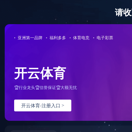
爱游戏体育
2026-08-08 09:18:03
星期六
首 页
关于我们
走进路翔
董事长致辞
组织架构
企业荣誉
爱游戏体育
核心理念
基本理念
员工行为文化
企业荣辱观
关联企业
成果展示
产品中心
爱游戏体育-爱游戏官方网站
市政工程
养护工
爱游戏体育
人才招聘
爱游戏体育-爱游戏官方网站