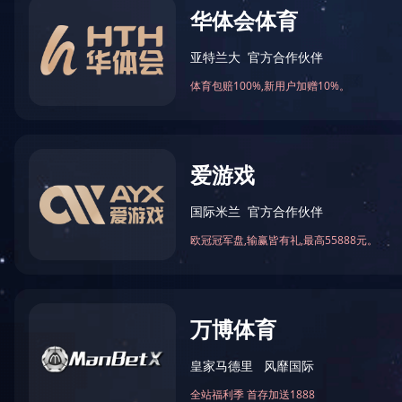
公司公告
热烈祝贺我公司董事长兼总经理周红梅女士荣获“如皋市劳动模范”称号
热烈祝贺我公司272省道徐州至沛县段路面工程XPPX-LM2标项目部成
热烈祝贺我公司机械操作手谢海军荣获“南通市五一劳动奖章”
热烈祝贺我公司副总经理杨文彬同志荣获“江苏省优秀工会积极分子”称
关联企业
友情链接
爱游戏体育-爱游戏官方网站
more