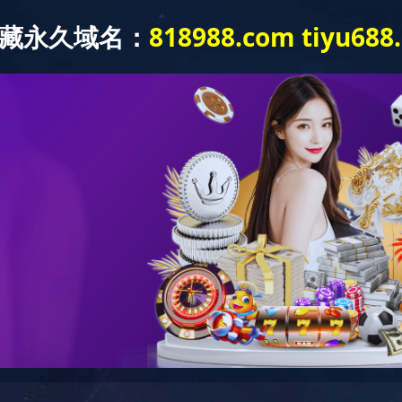
程
设备租赁
道桥检测
预拌混凝土