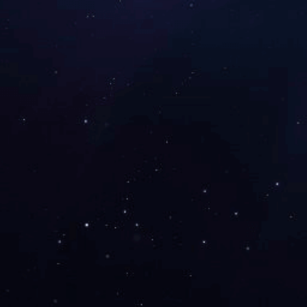
3月22日下午，路面公司组织开展了全员安全专题
一、安全生产警示及三级教育
培训会上，安全综合部部长薛建华以案为鉴，通过剖析
结合路面施工的特点对机械操作规范等关键环节提出隐患
二、安全工作要求
公司副总经理杨文彬强调：安全生产是企业发展的生命线
全员杜绝麻痹思想和侥幸心理，深入学习安全知识、操作
全年安全生产“零事故”目标提供硬核保障。
【
版权所有：爱游戏体育-爱游戏官方网站 -1