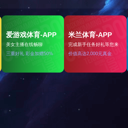
路面公司开展全员安全专题培训