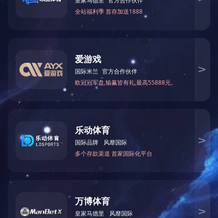
爱游戏体育-爱游戏官方网站
more
爱游戏体育-爱游戏官方网站
地址：江苏省如皋市磨头镇新联村19组
传真：
0513-87300870
邮编：
226500
公司邮箱：
J
sroysun@163.com
董事长信箱：
J
slxjtgc@163.com
人才招聘:
516496963@qq
.com
爱游戏体育