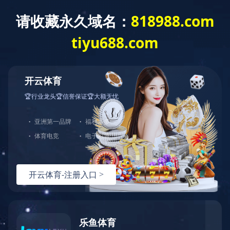
爱游戏体育
2026-08-06 10:32:26
星期四
首 页
关于我们
走进路翔
董事长致辞
组织架构
企业荣誉
爱游戏体育
核心理念
基本理念
员工行为文化
企业荣辱
观
关联企业
成果展示
产品中心
爱游戏体育-爱游戏官方网站
市政工程
养护工
程
设备租赁
道桥检测
预拌混凝土
爱游戏体育
人才招聘
爱游戏体育-爱游戏官方网站