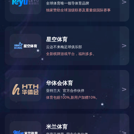
公司公告
热烈祝贺我公司董事长兼总经理周红梅女士荣获“如皋市劳动模范”称
号！
热烈祝贺我公司272省道徐州至沛县段路面工程XPPX-LM2标项目部成
功创建“省级平安示范工地”
热烈祝贺我公司机械操作手谢海军荣获“南通市五一劳动奖章”
热烈祝贺我公司副总经理杨文彬同志荣获“江苏省优秀工会积极分
子”称号！
关联企业
友情链接