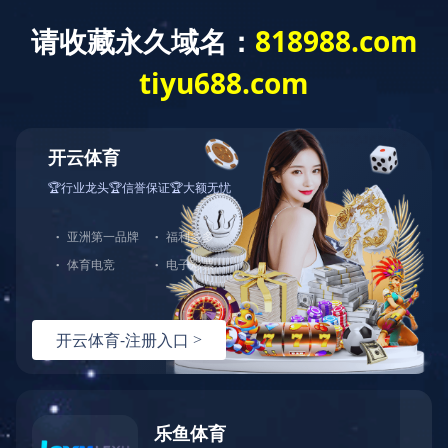
爱游戏体育
2026-08-08 13:10:53
星期六
首 页
关于我们
走进路翔
董事长致辞
组织架构
企业荣誉
爱游戏体育
核心理念
基本理念
员工行为文化
企业荣辱
观
关联企业
成果展示
产品中心
爱游戏体育-爱游戏官方网站
市政工程
养护工
程
设备租赁
道桥检测
预拌混凝土
爱游戏体育
人才招聘
爱游戏体育-爱游戏官方网站