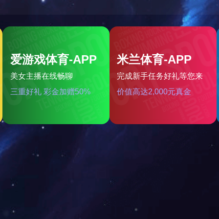
警企共建 共筑防线