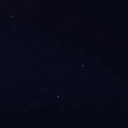
建为纽带，探索安全共治的新路径。
育-爱游戏官方网站 党支部书记、董事长周红梅，总经理
安全有序推进等议题进行了深入务实的探讨。
公安机关还是企业，要行稳致远，都必须重视人才培育，
障工作。她同时指出，作为企业党支部，有责任也有义务
流党建经验等途径，警企携手，有效提高组织凝聚力和战