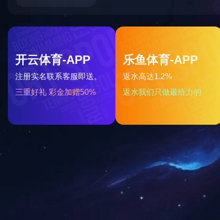
爱游戏体育-爱游戏官方网站
地址：江苏省如皋市磨头镇新联村19组
传真：
0513-87300870
邮编：
226500
公司邮箱：
J
sroysun@163.com
董事长信箱：
J
slxjtgc@163.com
人才招聘:
516496963@qq
.com
爱游戏体育