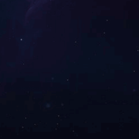
添加日期：2026-3-2
游戏官方网站 党支部携手开展了“警企共建”主题党日活动，以党
中心派出所教导员丁军，磨头中心派出所副所长王鹏，爱游戏体
方就如何建立更高效的安全风险预警联动机制、保障重大工程项目
案例，对公司的应急处置表现给予了高度评价。他强调，无论是
任意识和过硬本领传递给年轻一代。
如既往地承担社会责任，发挥专业优势，积极参与社会面安全保
和奉献精神。
践和探索。双方党支部将打破单位壁垒，通过共享学习资源、交
【上一篇】南通市综合交通运输学会领导莅临路翔企业调研
【下一篇】演练全覆盖 安全零距离