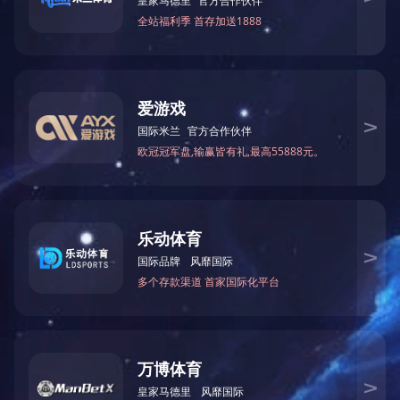
爱游戏体育-爱游戏官方网站
more
爱游戏体育-爱游戏官方网站
地址：江苏省如皋市磨头镇新联村19组
传真：
0513-87300870
邮编：
226500
公司邮箱：
J
sroysun@163.com
董事长信箱：
J
slxjtgc@163.com
人才招聘:
516496963@qq
.com
爱游戏体育