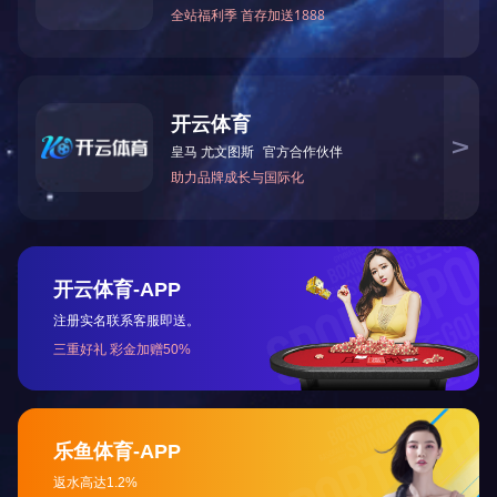
检测公司喜获南通市级技能比武多项荣
誉
添加日期：2026-3-3
10月27日至10月31日，南通市交通运输局与南通市总
工会联合举办的2025年度全市公路水运工程试验检测技能
比武竞赛在南通数字产业园成功举办。本次大赛汇聚了来
自全市21家公路水运试验检测机构及15家工地试验室的百
余位技术能手，同台竞技，一展风采。
经过两天紧张而激烈的角逐，道桥检测公司凭借扎实的
专业功底与出色的团队合作，荣获试验检测机构组的团体
三等奖。公司试验检测工程师徐丽在比赛中发挥出色，荣