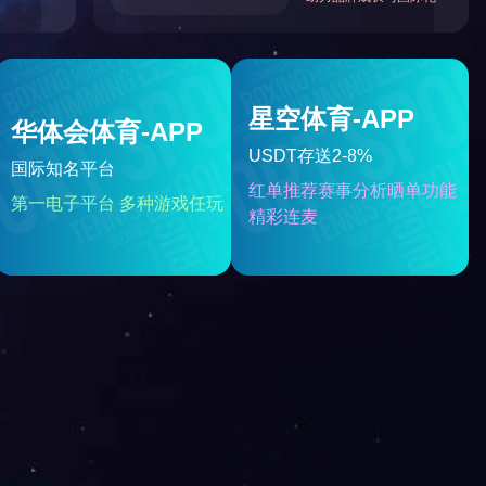
结构施工圆满完成