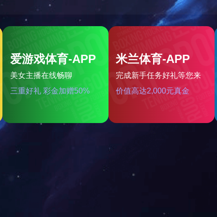
接线工程HT-HM1标段跨沪陕高速下部