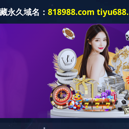
程
设备租赁
道桥检测
预拌混凝土