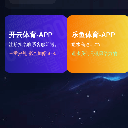
爱游戏体育-爱游戏官方网站
地址：江苏省如皋市磨头镇新联村19组
传真：
0513-87300870
邮编：
226500
公司邮箱：
J
sroysun@163.com
董事长信箱：
J
slxjtgc@163.com
人才招聘:
516496963@qq
.com
爱游戏体育
海太长江隧道北