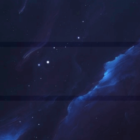
！
功创建“省级平安示范工地”
号！