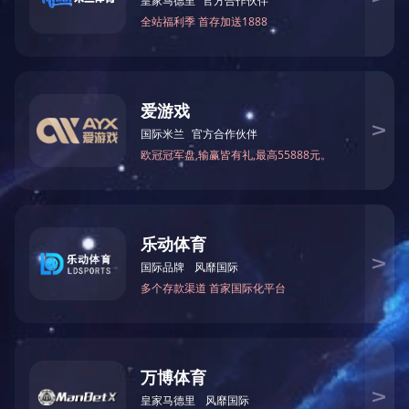
爱游戏体育-爱游戏官方网站
more
爱游戏体育-爱游戏官方网站
地址：江苏省如皋市磨头镇新联村19组
传真：
0513-87300870
邮编：
226500
公司邮箱：
J
sroysun@163.com
董事长信箱：
J
slxjtgc@163.com
人才招聘:
516496963@qq
.com
产品展示