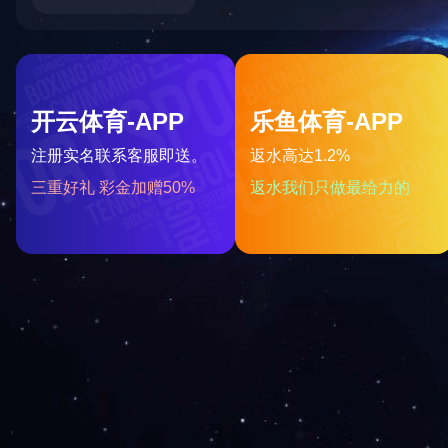
爱游戏体育-爱游戏官方网站
地址：江苏省如皋市磨头镇新联村19组
传真：
0513-87300870
邮编：
226500
公司邮箱：
J
sroysun@163.com
董事长信箱：
J
slxjtgc@163.com
人才招聘:
516496963@qq
.com
产品展示
振动压路机
由徐工集团生产制造，
201
XS202J
薛部长，联系电话：
13626291368
，传真：
0513