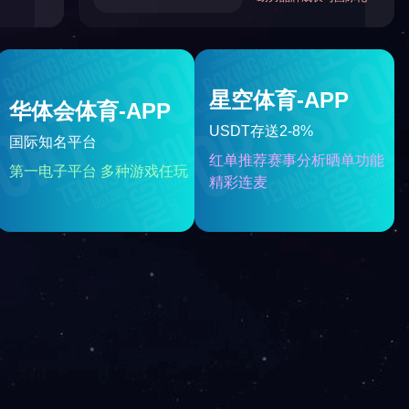
供施工服务，欢迎来人来电洽谈合作。联系人：