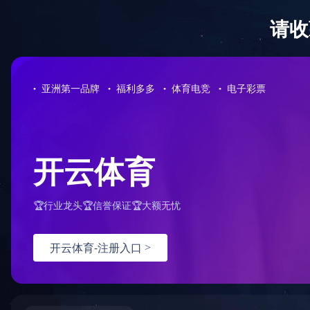
爱游戏体育
2026-08-06 10:05:36
星期四
首 页
关于我们
走进路翔
董事长致辞
组织架构
企业荣誉
爱游戏体育
核心理念
基本理念
员工行为文化
企业荣辱观
关联企业
成果展示
产品中心
爱游戏体育-爱游戏官方网站
市政工程
养护工
爱游戏体育
人才招聘
爱游戏体育-爱游戏官方网站