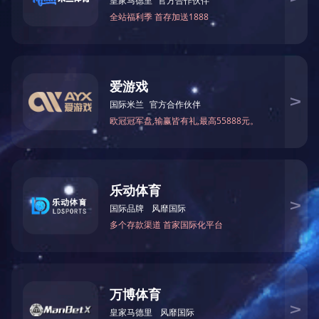
爱游戏体育-爱游戏官方网站
more
爱游戏体育-爱游戏官方网站
地址：江苏省如皋市磨头镇新联村19组
传真：
0513-87300870
邮编：
226500
公司邮箱：
J
sroysun@163.com
董事长信箱：
J
slxjtgc@163.com
人才招聘:
516496963@qq
.com
产品展示