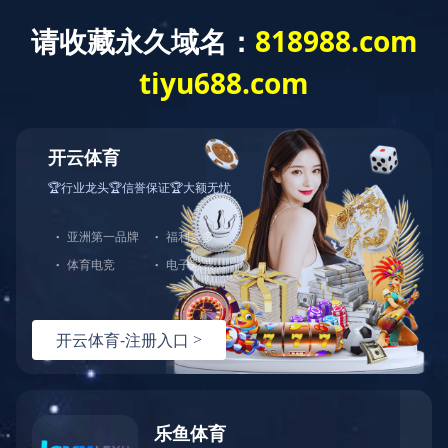
爱游戏体育
2026-08-06 15:11:55
星期四
首 页
关于我们
走进路翔
董事长致辞
组织架构
企业荣誉
爱游戏体育
核心理念
基本理念
员工行为文化
企业荣辱
观
关联企业
成果展示
产品中心
爱游戏体育-爱游戏官方网站
市政工程
养护工
程
设备租赁
道桥检测
预拌混凝土
爱游戏体育
人才招聘
爱游戏体育-爱游戏官方网站